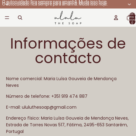
O autocuidado fica sempre para amanhã. Muda isso hoje.
O autocuidado fica sempre para amanhã. Muda isso hoje.
Total 
itens 
carrin
0
Informações de
contacto
Nome comercial: Maria Luísa Gouveia de Mendonça
Neves
Número de telefone: +351 919 474 887
E-mail: ululuthesoap@gmail.com
Endereço físico: Maria Luísa Gouveia de Mendonça Neves,
Estrada de Torres Novas 517, Fátima, 2495-653 Santarém,
Portugal