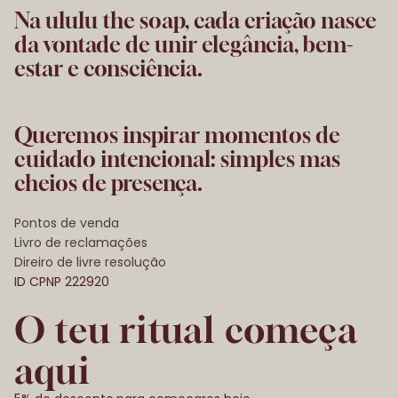
Na ululu the soap, cada criação nasce
da vontade de unir elegância, bem-
estar e consciência.
Queremos inspirar momentos de
cuidado intencional: simples mas
cheios de presença.
Pontos de venda
Livro de reclamações
Direiro de livre resolução
ID CPNP 222920
Política de privacidade
O teu ritual começa
Termos do serviço
Informações de contacto
aqui
Política de reembolso
Política de cancelamento